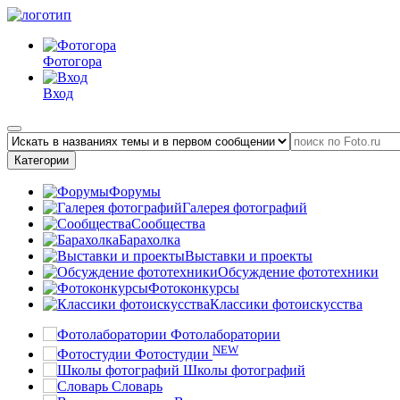
Фотогора
Вход
Категории
Форумы
Галерея фотографий
Сообщества
Барахолка
Выставки и проекты
Обсуждение фототехники
Фотоконкурсы
Классики фотоискусства
Фотолаборатории
NEW
Фотостудии
Школы фотографий
Словарь