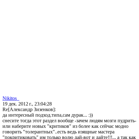
Nikitos_
19 дек. 2012 г., 23:04:28
Re[Александр Зизенков]:
да интересный подход.типа,сам дурак... :))
снесите тогда этот раздел вообще -зачем людям мозги пудрить-
или наберите новых "критиков" из более как сейчас модно
говорить "толерантных"..есть ведь изящные мастера
"покритиковать" им только волю дай-вот и дайте!!!... а так как