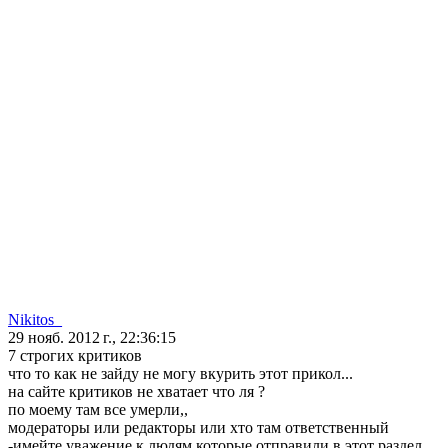
Nikitos_
29 нояб. 2012 г., 22:36:15
7 строгих критиков
что то как не зайду не могу вкурить этот прикол...
на сайте критиков не хватает что ля ?
по моему там все умерли,,
модераторы или редакторы или хто там ответственный
-имейте уважение к людям которые отправили в этот раздел