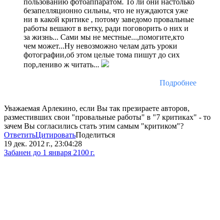
пользованию фотоаппаратом. То ли они настолько
безапелляционно сильны, что не нуждаются уже
ни в какой критике , потому заведомо провальные
работы вешают в ветку, ради поговорить о них и
за жизнь... Сами мы не местные...,помогите,кто
чем может...Ну невозможно челам дать уроки
фотографии,об этом целые тома пишут до сих
пор,лениво ж читать...
Подробнее
Уважаемая Арлекино, если Вы так презираете авторов,
разместивших свои "провальные работы" в "7 критиках" - то
зачем Вы согласились стать этим самым "критиком"?
Ответить
Цитировать
Поделиться
19 дек. 2012 г., 23:04:28
Забанен до 1 января 2100 г.