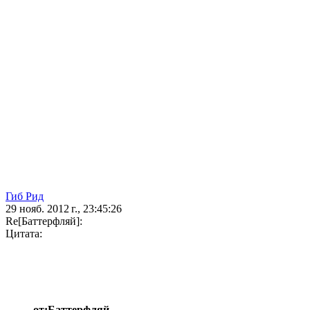
Гиб Рид
29 нояб. 2012 г., 23:45:26
Re[Баттерфляй]:
Цитата:
от:Баттерфляй