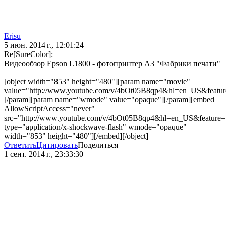
Erisu
5 июн. 2014 г., 12:01:24
Re[SureColor]:
Видеообзор Epson L1800 - фотопринтер А3 "Фабрики печати"
[object width="853" height="480"][param name="movie"
value="http://www.youtube.com/v/4bOt05B8qp4&hl=en_US&featur
[/param][param name="wmode" value="opaque"][/param][embed
AllowScriptAccess="never"
src="http://www.youtube.com/v/4bOt05B8qp4&hl=en_US&feature=
type="application/x-shockwave-flash" wmode="opaque"
width="853" height="480"][/embed][/object]
Ответить
Цитировать
Поделиться
1 сент. 2014 г., 23:33:30