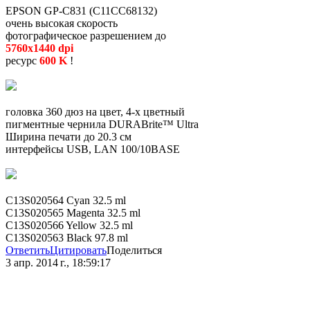
EPSON GP-C831 (C11CC68132)
очень высокая скорость
фотографическое разрешением до
5760x1440 dpi
ресурс
600 K
!
головка 360 дюз на цвет, 4-х цветный
пигментные чернила DURABrite™ Ultra
Ширина печати до 20.3 см
интерфейсы USB, LAN 100/10BASE
C13S020564 Cyan 32.5 ml
C13S020565 Magenta 32.5 ml
C13S020566 Yellow 32.5 ml
C13S020563 Black 97.8 ml
Ответить
Цитировать
Поделиться
3 апр. 2014 г., 18:59:17