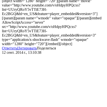
[object width="1280" height="720"][param name="movie"
value="http://www.youtube.com/v/oHdpyHPQcxs?
list=UUryQRoY5vTTiE73H-
Ec2BGQ&hl=en_US&feature=player_embedded&version=3"]
[/param][param name="wmode" value="opaque"][/param][embed
AllowScriptAccess="never"
src="http://www.youtube.com/v/oHdpyHPQcxs?
list=UUryQRoY5vTTiE73H-
Ec2BGQ&hl=en_US&feature=player_embedded&version=3"
type="application/x-shockwave-flash" wmode="opaque"
width="1280" height="720"][/embed][/object]
Ответить
Цитировать
Поделиться
12 сент. 2014 г., 13:10:38