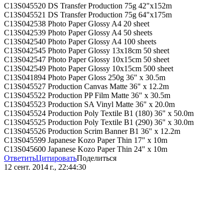
C13S045520 DS Transfer Production 75g 42"x152m
C13S045521 DS Transfer Production 75g 64"x175m
C13S042538 Photo Paper Glossy A4 20 sheet
C13S042539 Photo Paper Glossy A4 50 sheets
C13S042540 Photo Paper Glossy A4 100 sheets
C13S042545 Photo Paper Glossy 13x18cm 50 sheet
C13S042547 Photo Paper Glossy 10x15cm 50 sheet
C13S042549 Photo Paper Glossy 10x15cm 500 sheet
C13S041894 Photo Paper Gloss 250g 36" x 30.5m
C13S045527 Production Canvas Matte 36" x 12.2m
C13S045522 Production PP Film Matte 36" x 30.5m
C13S045523 Production SA Vinyl Matte 36" x 20.0m
C13S045524 Production Poly Textile B1 (180) 36" x 50.0m
C13S045525 Production Poly Textile B1 (290) 36" x 30.0m
C13S045526 Production Scrim Banner B1 36" x 12.2m
C13S045599 Japanese Kozo Paper Thin 17" x 10m
C13S045600 Japanese Kozo Paper Thin 24" x 10m
Ответить
Цитировать
Поделиться
12 сент. 2014 г., 22:44:30