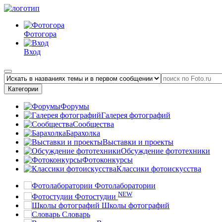
Фотогора
Вход
Категории
Форумы
Галерея фотографий
Сообщества
Барахолка
Выставки и проекты
Обсуждение фототехники
Фотоконкурсы
Классики фотоискусства
Фотолаборатории
NEW
Фотостудии
Школы фотографий
Словарь