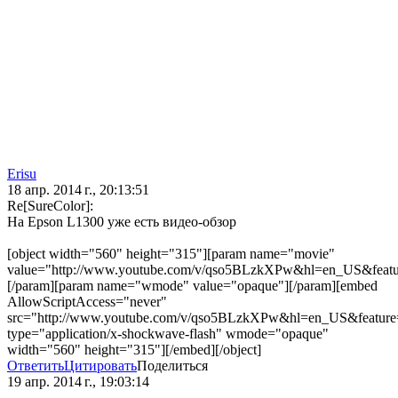
Erisu
18 апр. 2014 г., 20:13:51
Re[SureColor]:
На Epson L1300 уже есть видео-обзор
[object width="560" height="315"][param name="movie"
value="http://www.youtube.com/v/qso5BLzkXPw&hl=en_US&featu
[/param][param name="wmode" value="opaque"][/param][embed
AllowScriptAccess="never"
src="http://www.youtube.com/v/qso5BLzkXPw&hl=en_US&feature
type="application/x-shockwave-flash" wmode="opaque"
width="560" height="315"][/embed][/object]
Ответить
Цитировать
Поделиться
19 апр. 2014 г., 19:03:14