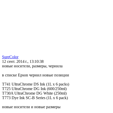
SureColor
12 сент. 2014 г., 13:10:38
новые носители, размеры, чернила
в списке Epson чернил новые позиции
T741 UltraChrome DS Ink (1L x 6 packs)
T725 UltraChrome DG Ink (600/250ml)
T730A UltraChrome DG White (250ml)
T773 Dye Ink SC-B Series (1L x 6 pack)
новые носители и новые размеры