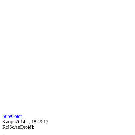
SureColor
3 апр. 2014 г., 18:59:17
Re[ScAnDroid]:
.