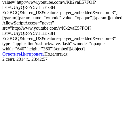
value="http://www.youtube.com/v/Kk2vaE57FOI?
list=UUryQRoY5vTTiE73H-
Ec2BGQ&hl=en_US&feature=player_embedded&version=3"]
[/param][param name="wmode" value="opaque"][/param][embed
AllowScriptAccess="never"
src="http://www.youtube.com/v/Kk2vaE57FOI?
list=UUryQRoY5vTTiE73H-
Ec2BGQ&hl=en_US&feature=player_embedded&version=3"
type="application/x-shockwave-flash" wmode="opaque"
width="640" height="360"][/embed][/object]
Ответить
Цитировать
Поделиться
2 сент. 2014 г., 23:42:57