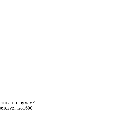
 стопа по шумам?
ветсвует iso1600.