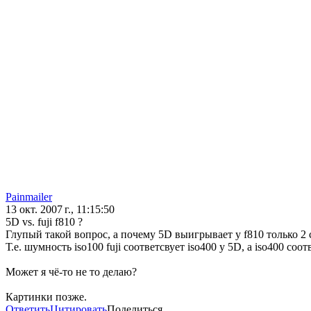
Painmailer
13 окт. 2007 г., 11:15:50
5D vs. fuji f810 ?
Глупый такой вопрос, а почему 5D выигрывает у f810 только 2
Т.е. шумность iso100 fuji соответсвует iso400 у 5D, а iso400 соот
Может я чё-то не то делаю?
Картинки позже.
Ответить
Цитировать
Поделиться