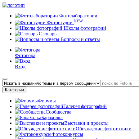
Фотолаборатории
NEW
Фотостудии
Школы фотографий
Словарь
Вопросы и ответы
Фотогора
Вход
Категории
Форумы
Галерея фотографий
Сообщества
Барахолка
Выставки и проекты
Обсуждение фототехники
Фотоконкурсы