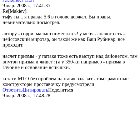
9 мар. 2008 г., 17:41:35
Re[Makiev]:
тьфу ты... я правда 5.6 в голове держал. Вы правы,
невнимательно посмотрел.
автору - сорри. малыш поместится! у меня - аналог есть -
цейссовский миротар, он такой же как Ваш Рубинар. все
проходит.
насчет призмы - у пятака тоже есть выступ над байонетом, там
внутри призма и живет :) а у 350-ки например - призма в
глубине и основание вспышки.
кстати МТО без проблем на пятак залазит - там грамотные
конструкторы проставочку предусмотрели.
Ответить
Цитировать
Поделиться
9 мар. 2008 г., 17:48:28