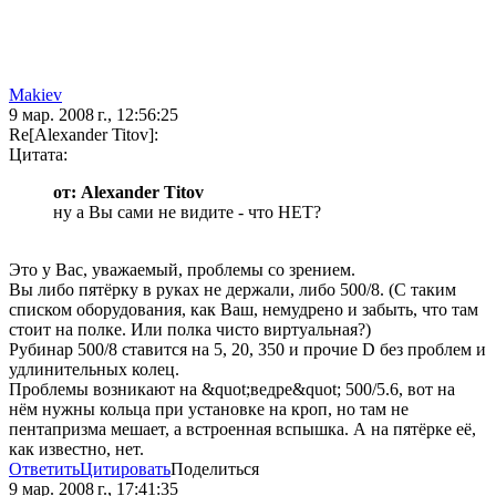
Makiev
9 мар. 2008 г., 12:56:25
Re[Alexander Titov]:
Цитата:
от: Alexander Titov
ну а Вы сами не видите - что НЕТ?
Это у Вас, уважаемый, проблемы со зрением.
Вы либо пятёрку в руках не держали, либо 500/8. (С таким
списком оборудования, как Ваш, немудрено и забыть, что там
стоит на полке. Или полка чисто виртуальная?)
Рубинар 500/8 ставится на 5, 20, 350 и прочие D без проблем и
удлинительных колец.
Проблемы возникают на &quot;ведре&quot; 500/5.6, вот на
нём нужны кольца при установке на кроп, но там не
пентапризма мешает, а встроенная вспышка. А на пятёрке её,
как известно, нет.
Ответить
Цитировать
Поделиться
9 мар. 2008 г., 17:41:35