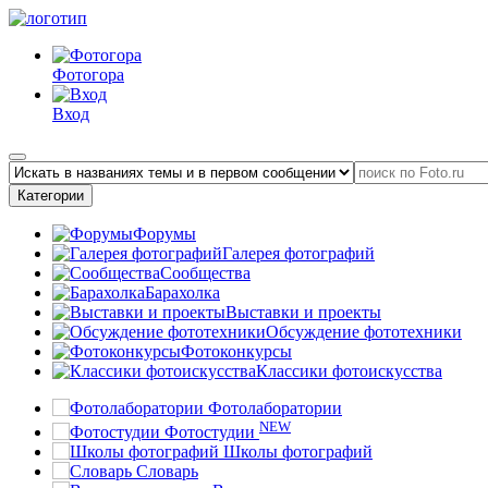
Фотогора
Вход
Категории
Форумы
Галерея фотографий
Сообщества
Барахолка
Выставки и проекты
Обсуждение фототехники
Фотоконкурсы
Классики фотоискусства
Фотолаборатории
NEW
Фотостудии
Школы фотографий
Словарь