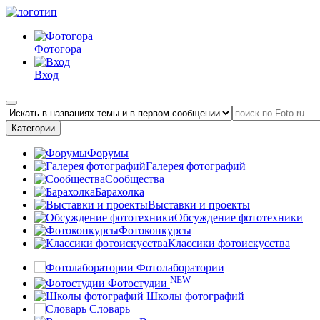
Фотогора
Вход
Категории
Форумы
Галерея фотографий
Сообщества
Барахолка
Выставки и проекты
Обсуждение фототехники
Фотоконкурсы
Классики фотоискусства
Фотолаборатории
NEW
Фотостудии
Школы фотографий
Словарь