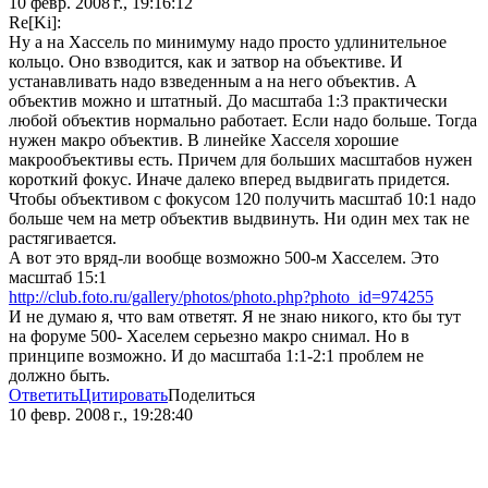
10 февр. 2008 г., 19:16:12
Re[Ki]:
Ну а на Хассель по минимуму надо просто удлинительное
кольцо. Оно взводится, как и затвор на объективе. И
устанавливать надо взведенным а на него объектив. А
объектив можно и штатный. До масштаба 1:3 практически
любой объектив нормально работает. Если надо больше. Тогда
нужен макро объектив. В линейке Хасселя хорошие
макрообъективы есть. Причем для больших масштабов нужен
короткий фокус. Иначе далеко вперед выдвигать придется.
Чтобы объективом с фокусом 120 получить масштаб 10:1 надо
больше чем на метр объектив выдвинуть. Ни один мех так не
растягивается.
А вот это вряд-ли вообще возможно 500-м Хасселем. Это
масштаб 15:1
http://club.foto.ru/gallery/photos/photo.php?photo_id=974255
И не думаю я, что вам ответят. Я не знаю никого, кто бы тут
на форуме 500- Хаселем серьезно макро снимал. Но в
принципе возможно. И до масштаба 1:1-2:1 проблем не
должно быть.
Ответить
Цитировать
Поделиться
10 февр. 2008 г., 19:28:40