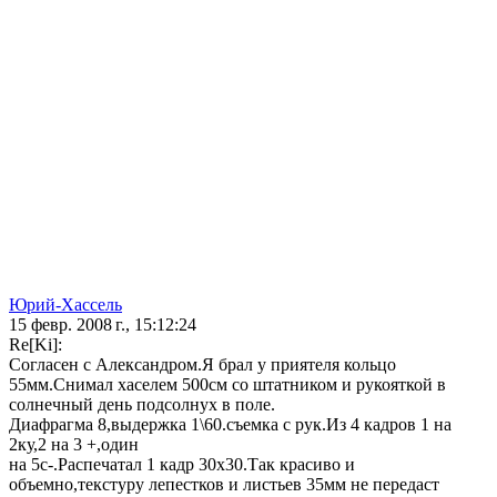
Юрий-Хассель
15 февр. 2008 г., 15:12:24
Re[Ki]:
Согласен с Александром.Я брал у приятеля кольцо
55мм.Снимал хаселем 500см со штатником и рукояткой в
солнечный день подсолнух в поле.
Диафрагма 8,выдержка 1\60.съемка с рук.Из 4 кадров 1 на
2ку,2 на 3 +,один
на 5с-.Распечатал 1 кадр 30х30.Так красиво и
объемно,текстуру лепестков и листьев 35мм не передаст