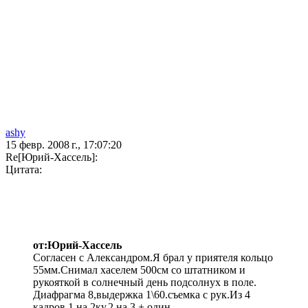
ashy
15 февр. 2008 г., 17:07:20
Re[Юрий-Хассель]:
Цитата:
от:Юрий-Хассель
Согласен с Александром.Я брал у приятеля кольцо
55мм.Снимал хаселем 500см со штатником и
рукояткой в солнечный день подсолнух в поле.
Диафрагма 8,выдержка 1\60.съемка с рук.Из 4
кадров 1 на 2ку,2 на 3 +,один