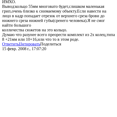
ИМХО.
Вывод:кольцо 55мм многовато будет,слишком маленькая
грип,очень близко к снимаемому объекту.Если навести на
лицо в кадр попадает отрезок от верхнего среза брови до
нижнего среза нижней губы(сренего человека).Я не смог
найти большого
колличества сюжетов на это кольцо.
Думаю что разунее всего преорести комплект из 2х колец,типа
8 +21мм или 10+16,или что то в этом роде.
Ответить
Цитировать
Поделиться
15 февр. 2008 г., 17:07:20