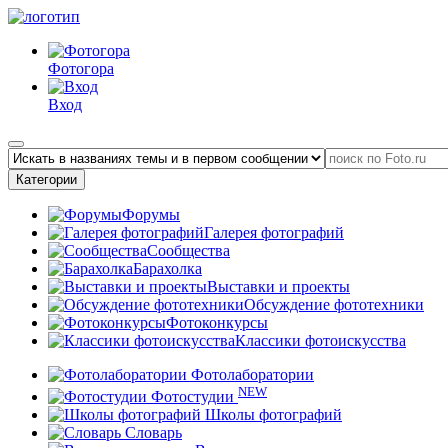
Фотогора
Вход
Категории
Форумы
Галерея фотографий
Сообщества
Барахолка
Выставки и проекты
Обсуждение фототехники
Фотоконкурсы
Классики фотоискусства
Фотолаборатории
NEW
Фотостудии
Школы фотографий
Словарь