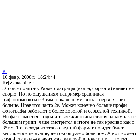
Ki
10 февр. 2008 г., 16:24:44
Re[Z-machine]:
Это всё понятно. Размер матрицы (кадра, формата) влияет не
спорю. Но по ощущениям например сравнивая
цифрокомпакты с 35мм зеркальными, хоть в первых грип
больше. Нравятся часто 2е. Может конечно больше профи
фотографы работают с более дорогой и серьезной техникой.
Но факт имеется – одна и та же животина снятая на компакт с
большим грипп, чаще смотрится в итоге не так красиво как с
35мм. Т.е. исходя из этого средний формат по идее будет
выглядеть ещё лучше, не говоря уже о большом. А вот момент
самой съемки –карячиться с камерой в поле и пр…, то тут