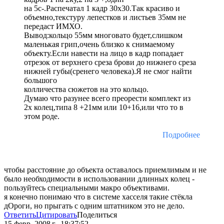
на 5с-.Распечатал 1 кадр 30х30.Так красиво и
объемно,текстуру лепестков и листьев 35мм не
передаст ИМХО.
Вывод:кольцо 55мм многовато будет,слишком
маленькая грип,очень близко к снимаемому
объекту.Если навести на лицо в кадр попадает
отрезок от верхнего среза брови до нижнего среза
нижней губы(сренего человека).Я не смог найти
большого
колличества сюжетов на это кольцо.
Думаю что разунее всего преорести комплект из
2х колец,типа 8 +21мм или 10+16,или что то в
этом роде.
Подробнее
чтобы расстояние до объекта оставалось приемлимым и не
было необходимости в использовании длинных колец -
пользуйтесь специальными макро объективами.
я конечно понимаю что в системе хасселя такие стёкла
дОроги, но прыгать с одним штатником это не дело.
Ответить
Цитировать
Поделиться
15 февр. 2008 г., 18:37:52