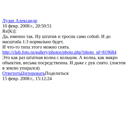
Лузан Александр
10 февр. 2008 г., 20:50:51
Re[Ki]:
Да, именно так. Ну штатив и тросик само собой. И до
масштаба 1:3 нормально будет.
И что-то типа этого можно снять.
http://club.foto.ru/gallery/photos/photo.php?photo_id=819684
Это как раз штатная волна с кольцом. А волна, как макро
объектив, весьма посредственна. И даже с рук снято. (локтем
в землю упирался)
Ответить
Цитировать
Поделиться
15 февр. 2008 г., 15:12:24