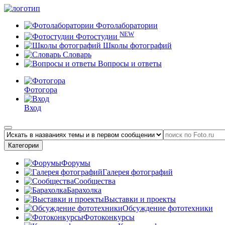
Фотолаборатории
NEW
Фотостудии
Школы фотографий
Словарь
Вопросы и ответы
Фотогора
Вход
Категории
Форумы
Галерея фотографий
Сообщества
Барахолка
Выставки и проекты
Обсуждение фототехники
Фотоконкурсы