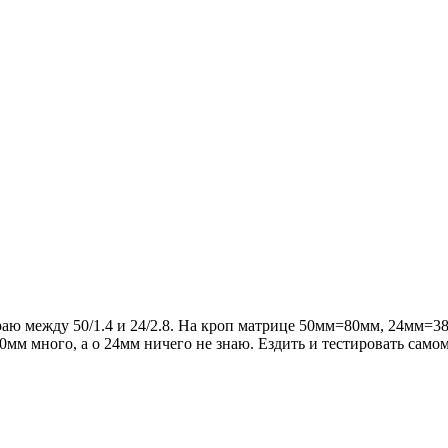
раю между 50/1.4 и 24/2.8. На кроп матрице 50мм=80мм, 24мм=38м
0мм много, а о 24мм ничего не знаю. Ездить и тестировать сам