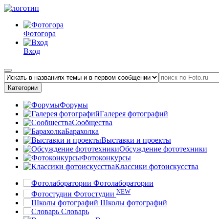
Фотогора
Вход
Категории
Форумы
Галерея фотографий
Сообщества
Барахолка
Выставки и проекты
Обсуждение фототехники
Фотоконкурсы
Классики фотоискусства
Фотолаборатории
NEW
Фотостудии
Школы фотографий
Словарь