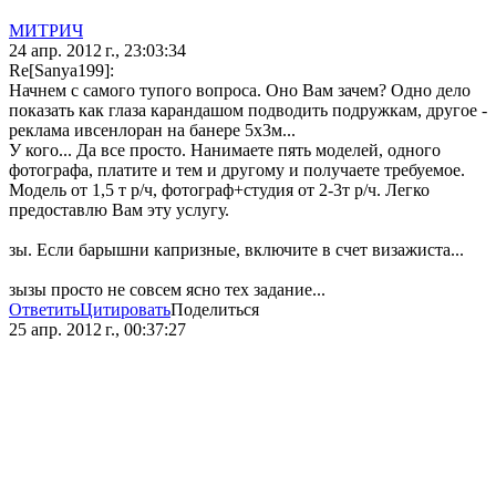
МИТРИЧ
24 апр. 2012 г., 23:03:34
Re[Sanya199]:
Начнем с самого тупого вопроса. Оно Вам зачем? Одно дело
показать как глаза карандашом подводить подружкам, другое -
реклама ивсенлоран на банере 5х3м...
У кого... Да все просто. Нанимаете пять моделей, одного
фотографа, платите и тем и другому и получаете требуемое.
Модель от 1,5 т р/ч, фотограф+студия от 2-3т р/ч. Легко
предоставлю Вам эту услугу.
зы. Если барышни капризные, включите в счет визажиста...
зызы просто не совсем ясно тех задание...
Ответить
Цитировать
Поделиться
25 апр. 2012 г., 00:37:27