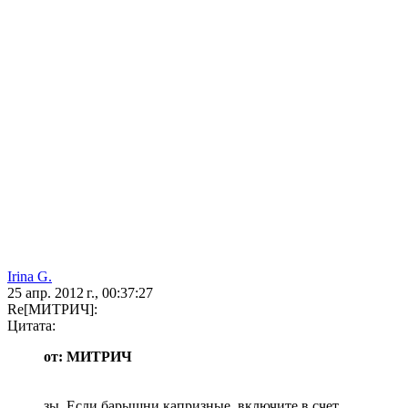
Irina G.
25 апр. 2012 г., 00:37:27
Re[МИТРИЧ]:
Цитата:
от: МИТРИЧ
зы. Если барышни капризные, включите в счет