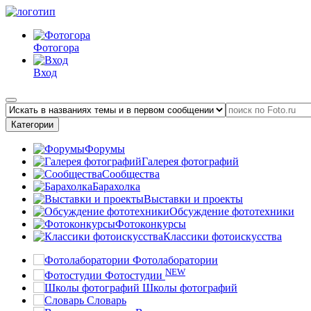
Фотогора
Вход
Категории
Форумы
Галерея фотографий
Сообщества
Барахолка
Выставки и проекты
Обсуждение фототехники
Фотоконкурсы
Классики фотоискусства
Фотолаборатории
NEW
Фотостудии
Школы фотографий
Словарь