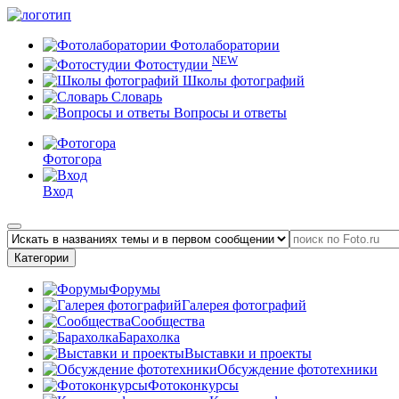
Фотолаборатории
NEW
Фотостудии
Школы фотографий
Словарь
Вопросы и ответы
Фотогора
Вход
Категории
Форумы
Галерея фотографий
Сообщества
Барахолка
Выставки и проекты
Обсуждение фототехники
Фотоконкурсы