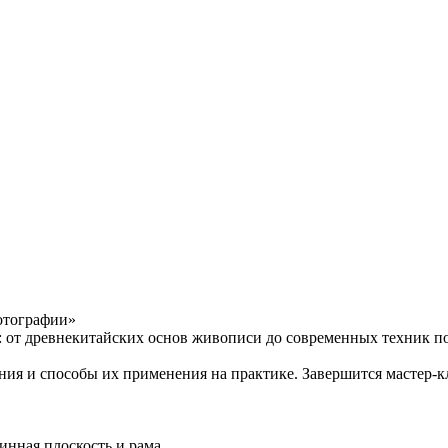
фотографии»
 от древнекитайских основ живописи до современных техник по
я и способы их применения на практике. Завершится мастер-кл
инная плоскость и рама.