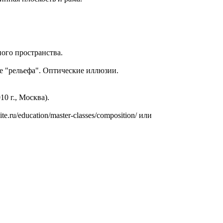
ого пространства.
е "рельефа". Оптические иллюзии.
0 г., Москва).
.ru/education/master-classes/composition/ или