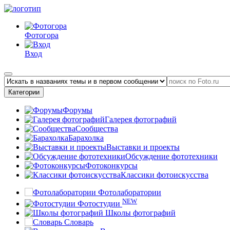
Фотогора
Вход
Категории
Форумы
Галерея фотографий
Сообщества
Барахолка
Выставки и проекты
Обсуждение фототехники
Фотоконкурсы
Классики фотоискусства
Фотолаборатории
NEW
Фотостудии
Школы фотографий
Словарь