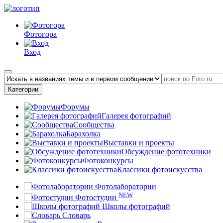
Фотогора
Вход
Категории
Форумы
Галерея фотографий
Сообщества
Барахолка
Выставки и проекты
Обсуждение фототехники
Фотоконкурсы
Классики фотоискусства
Фотолаборатории
NEW
Фотостудии
Школы фотографий
Словарь