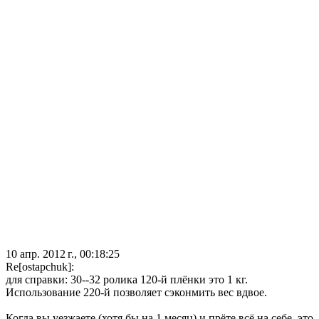
10 апр. 2012 г., 00:18:25
Re[ostapchuk]:
для справки: 30--32 ролика 120-й плёнки это 1 кг.
Использование 220-й позволяет сэконмить вес вдвое.
Когда вы уезжаете (хотя бы на 1 месяц) и прёте всё на себе, это