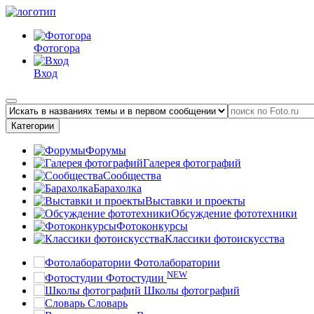
Фотогора
Вход
Категории
Форумы
Галерея фотографий
Сообщества
Барахолка
Выставки и проекты
Обсуждение фототехники
Фотоконкурсы
Классики фотоискусства
Фотолаборатории
NEW
Фотостудии
Школы фотографий
Словарь