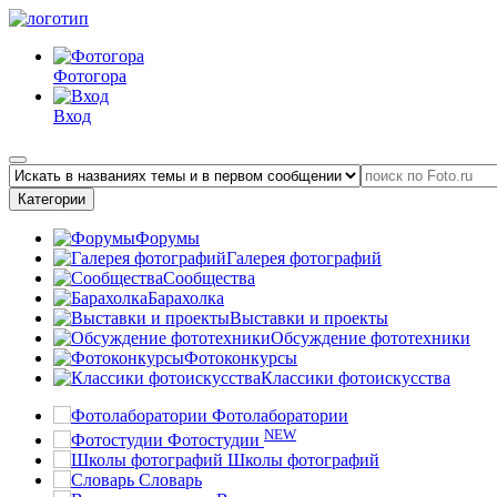
Фотогора
Вход
Категории
Форумы
Галерея фотографий
Сообщества
Барахолка
Выставки и проекты
Обсуждение фототехники
Фотоконкурсы
Классики фотоискусства
Фотолаборатории
NEW
Фотостудии
Школы фотографий
Словарь