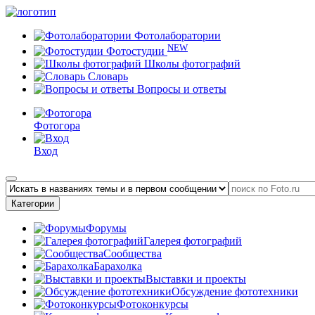
Фотолаборатории
NEW
Фотостудии
Школы фотографий
Словарь
Вопросы и ответы
Фотогора
Вход
Категории
Форумы
Галерея фотографий
Сообщества
Барахолка
Выставки и проекты
Обсуждение фототехники
Фотоконкурсы