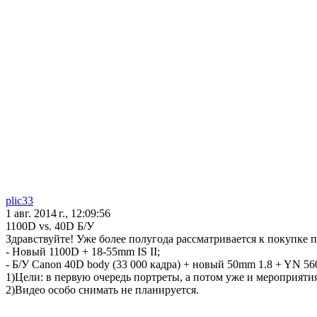
plic33
1 авг. 2014 г., 12:09:56
1100D vs. 40D Б/У
Здравствуйте! Уже более полугода рассматривается к покупке 
- Новый 1100D + 18-55mm IS II;
- Б/У Canon 40D body (33 000 кадра) + новый 50mm 1.8 + YN 560 
1)Цели: в первую очередь портреты, а потом уже и мероприятия
2)Видео особо снимать не планируется.