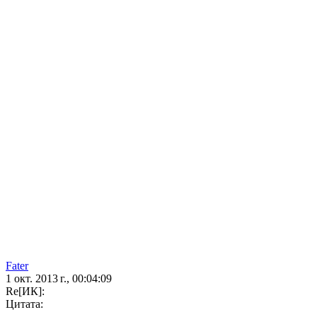
Fater
1 окт. 2013 г., 00:04:09
Re[ИК]:
Цитата: