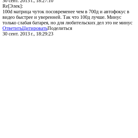
30 сент. 2013 г., 18:27:10
Re[Элек]:
100d матрица чуток посовременее чем в 700д и автофокус в
видео быстрее и уверенней. Так что 100д лучше. Минус
только слабая батарея, но для любительских дел это не минус
Ответить
Цитировать
Поделиться
30 сент. 2013 г., 18:29:23