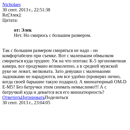
Nicholaes
30 сент. 2013 г., 22:51:38
Re[Элек]:
Цитата:
от: Элек
Нет. Но смирюсь с большим размером.
Так с большим размером смиряться не надо - он
комфортабелен при съемке. Вот с маленьким обмылком
смириться куда труднее. Уж на что пентакс К-5 эргономичная
камера, все продумано великолепно, а в средней мужской
руке не лежит, мелковата. Зато девушки с маленькими
ладошками не нарадуются, им все удобно (проверял лично,
когда своей барышне такую подарил). А миниатюрный OM-D
E-M5? Без батручки этим снимать немыслимо!!! А с
батручкой куда и девается вся его миниатюрность?
Ответить
Цитировать
Поделиться
30 сент. 2013 г., 23:04:05