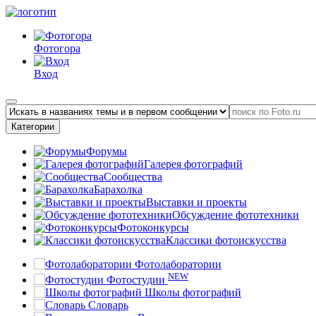
Фотогора
Вход
Категории
Форумы
Галерея фотографий
Сообщества
Барахолка
Выставки и проекты
Обсуждение фототехники
Фотоконкурсы
Классики фотоискусства
Фотолаборатории
NEW
Фотостудии
Школы фотографий
Словарь