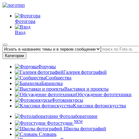
Фотогора
Вход
Категории
Форумы
Галерея фотографий
Сообщества
Барахолка
Выставки и проекты
Обсуждение фототехники
Фотоконкурсы
Классики фотоискусства
Фотолаборатории
NEW
Фотостудии
Школы фотографий
Словарь