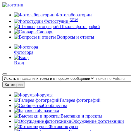
Фотолаборатории
NEW
Фотостудии
Школы фотографий
Словарь
Вопросы и ответы
Фотогора
Вход
Категории
Форумы
Галерея фотографий
Сообщества
Барахолка
Выставки и проекты
Обсуждение фототехники
Фотоконкурсы