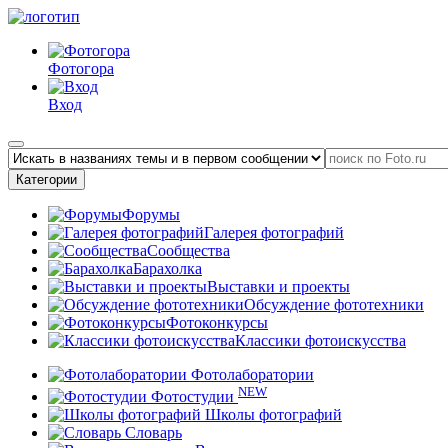
Фотогора
Вход
Категории
Форумы
Галерея фотографий
Сообщества
Барахолка
Выставки и проекты
Обсуждение фототехники
Фотоконкурсы
Классики фотоискусства
Фотолаборатории
NEW
Фотостудии
Школы фотографий
Словарь