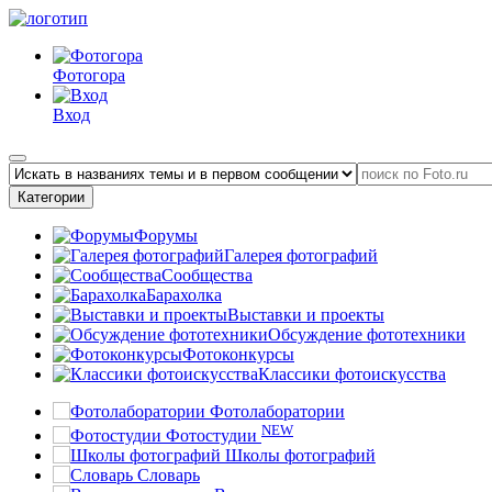
Фотогора
Вход
Категории
Форумы
Галерея фотографий
Сообщества
Барахолка
Выставки и проекты
Обсуждение фототехники
Фотоконкурсы
Классики фотоискусства
Фотолаборатории
NEW
Фотостудии
Школы фотографий
Словарь