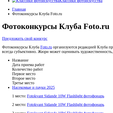
Классики фотоискусства
Главная
Фотоконкурсы Клуба Foto.ru
Фотоконкурсы Клуба Foto.ru
Предложить свой конкурс
Фотоконкурсы Клуба
Foto.ru
организуются редакцией Клуба пр
всегда субъективно. Жюри может оценивать художественность,
Название
Дата приема работ
Количество работ
Первое место
Второе место
Третье место
Насекомые и пауки 2025
1 место:
Fotokvant Sidande 10W Flashlight фотофонарь
2 место:
Fotokvant Sidande 10W Flashlight фотофонарь