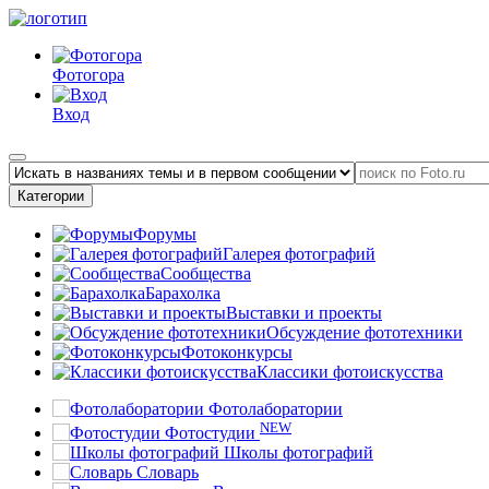
Фотогора
Вход
Категории
Форумы
Галерея фотографий
Сообщества
Барахолка
Выставки и проекты
Обсуждение фототехники
Фотоконкурсы
Классики фотоискусства
Фотолаборатории
NEW
Фотостудии
Школы фотографий
Словарь