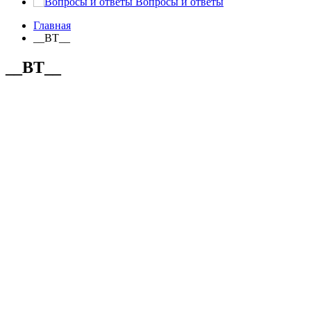
Вопросы и ответы
Главная
__BT__
__BT__