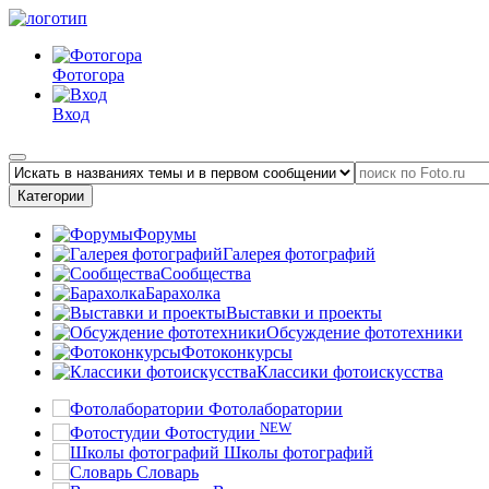
Фотогора
Вход
Категории
Форумы
Галерея фотографий
Сообщества
Барахолка
Выставки и проекты
Обсуждение фототехники
Фотоконкурсы
Классики фотоискусства
Фотолаборатории
NEW
Фотостудии
Школы фотографий
Словарь