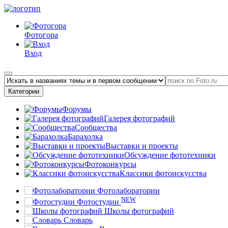
Фотогора
Вход
Категории
Форумы
Галерея фотографий
Сообщества
Барахолка
Выставки и проекты
Обсуждение фототехники
Фотоконкурсы
Классики фотоискусства
Фотолаборатории
NEW
Фотостудии
Школы фотографий
Словарь