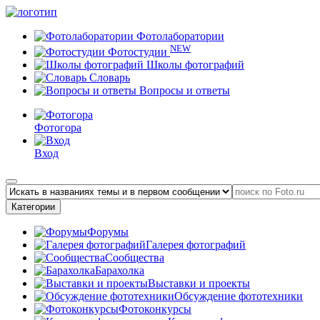
Фотолаборатории
NEW
Фотостудии
Школы фотографий
Словарь
Вопросы и ответы
Фотогора
Вход
Категории
Форумы
Галерея фотографий
Сообщества
Барахолка
Выставки и проекты
Обсуждение фототехники
Фотоконкурсы