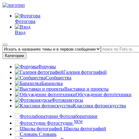
Фотогора
Вход
Категории
Форумы
Галерея фотографий
Сообщества
Барахолка
Выставки и проекты
Обсуждение фототехники
Фотоконкурсы
Классики фотоискусства
Фотолаборатории
NEW
Фотостудии
Школы фотографий
Словарь