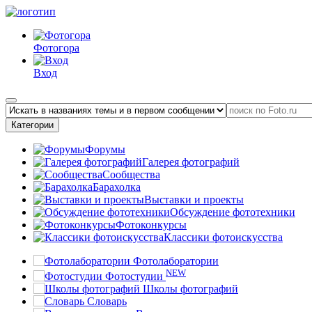
Фотогора
Вход
Категории
Форумы
Галерея фотографий
Сообщества
Барахолка
Выставки и проекты
Обсуждение фототехники
Фотоконкурсы
Классики фотоискусства
Фотолаборатории
NEW
Фотостудии
Школы фотографий
Словарь