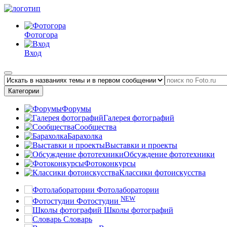
Фотогора
Вход
Категории
Форумы
Галерея фотографий
Сообщества
Барахолка
Выставки и проекты
Обсуждение фототехники
Фотоконкурсы
Классики фотоискусства
Фотолаборатории
NEW
Фотостудии
Школы фотографий
Словарь