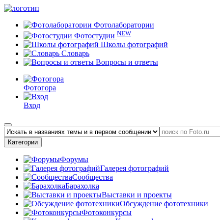
Фотолаборатории
NEW
Фотостудии
Школы фотографий
Словарь
Вопросы и ответы
Фотогора
Вход
Категории
Форумы
Галерея фотографий
Сообщества
Барахолка
Выставки и проекты
Обсуждение фототехники
Фотоконкурсы