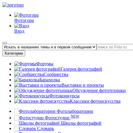
Фотогора
Вход
Категории
Форумы
Галерея фотографий
Сообщества
Барахолка
Выставки и проекты
Обсуждение фототехники
Фотоконкурсы
Классики фотоискусства
Фотолаборатории
NEW
Фотостудии
Школы фотографий
Словарь