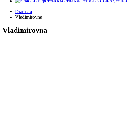
Классики фотоискусства
Главная
Vladimirovna
Vladimirovna