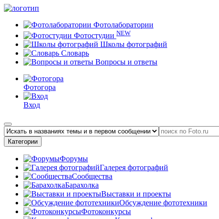
Фотолаборатории
NEW
Фотостудии
Школы фотографий
Словарь
Вопросы и ответы
Фотогора
Вход
Категории
Форумы
Галерея фотографий
Сообщества
Барахолка
Выставки и проекты
Обсуждение фототехники
Фотоконкурсы