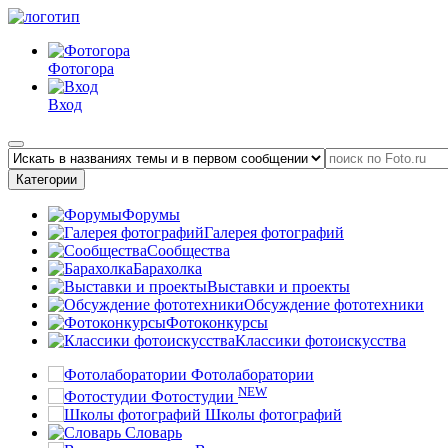
Фотогора
Вход
Категории
Форумы
Галерея фотографий
Сообщества
Барахолка
Выставки и проекты
Обсуждение фототехники
Фотоконкурсы
Классики фотоискусства
Фотолаборатории
NEW
Фотостудии
Школы фотографий
Словарь