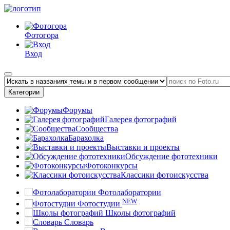
Фотогора
Вход
Категории
Форумы
Галерея фотографий
Сообщества
Барахолка
Выставки и проекты
Обсуждение фототехники
Фотоконкурсы
Классики фотоискусства
Фотолаборатории
NEW
Фотостудии
Школы фотографий
Словарь