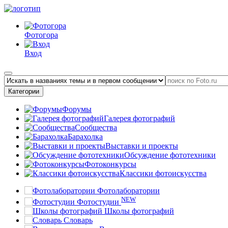
Фотогора
Вход
Категории
Форумы
Галерея фотографий
Сообщества
Барахолка
Выставки и проекты
Обсуждение фототехники
Фотоконкурсы
Классики фотоискусства
Фотолаборатории
NEW
Фотостудии
Школы фотографий
Словарь