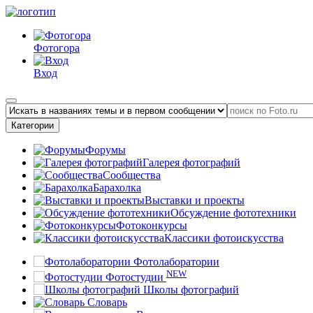
Фотогора
Вход
Категории
Форумы
Галерея фотографий
Сообщества
Барахолка
Выставки и проекты
Обсуждение фототехники
Фотоконкурсы
Классики фотоискусства
Фотолаборатории
NEW
Фотостудии
Школы фотографий
Словарь