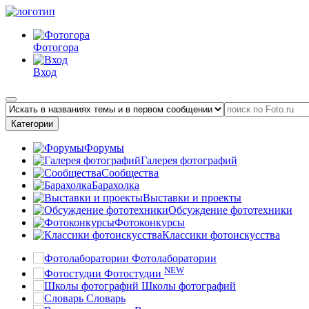
Фотогора
Вход
Категории
Форумы
Галерея фотографий
Сообщества
Барахолка
Выставки и проекты
Обсуждение фототехники
Фотоконкурсы
Классики фотоискусства
Фотолаборатории
NEW
Фотостудии
Школы фотографий
Словарь