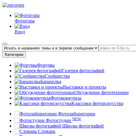
Фотогора
Вход
Категории
Форумы
Галерея фотографий
Сообщества
Барахолка
Выставки и проекты
Обсуждение фототехники
Фотоконкурсы
Классики фотоискусства
Фотолаборатории
NEW
Фотостудии
Школы фотографий
Словарь