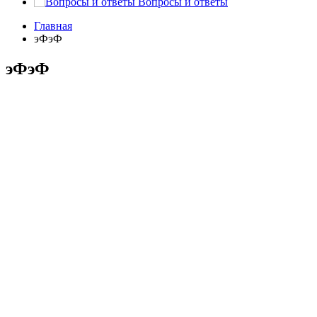
Вопросы и ответы
Главная
эФэФ
эФэФ