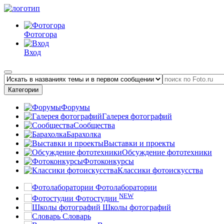
Фотогора
Вход
Категории
Форумы
Галерея фотографий
Сообщества
Барахолка
Выставки и проекты
Обсуждение фототехники
Фотоконкурсы
Классики фотоискусства
Фотолаборатории
NEW
Фотостудии
Школы фотографий
Словарь