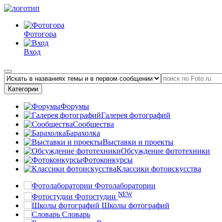
Фотогора
Вход
Категории
Форумы
Галерея фотографий
Сообщества
Барахолка
Выставки и проекты
Обсуждение фототехники
Фотоконкурсы
Классики фотоискусства
Фотолаборатории
NEW
Фотостудии
Школы фотографий
Словарь