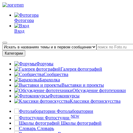
Фотогора
Вход
Категории
Форумы
Галерея фотографий
Сообщества
Барахолка
Выставки и проекты
Обсуждение фототехники
Фотоконкурсы
Классики фотоискусства
Фотолаборатории
NEW
Фотостудии
Школы фотографий
Словарь