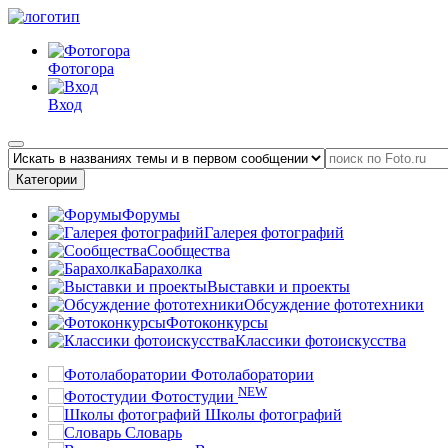
Фотогора
Вход
Категории
Форумы
Галерея фотографий
Сообщества
Барахолка
Выставки и проекты
Обсуждение фототехники
Фотоконкурсы
Классики фотоискусства
Фотолаборатории
NEW
Фотостудии
Школы фотографий
Словарь