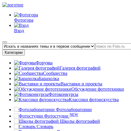
Фотогора
Вход
Категории
Форумы
Галерея фотографий
Сообщества
Барахолка
Выставки и проекты
Обсуждение фототехники
Фотоконкурсы
Классики фотоискусства
Фотолаборатории
NEW
Фотостудии
Школы фотографий
Словарь