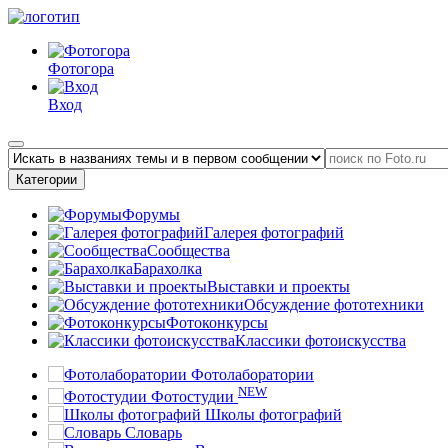
Фотогора
Вход
Категории
Форумы
Галерея фотографий
Сообщества
Барахолка
Выставки и проекты
Обсуждение фототехники
Фотоконкурсы
Классики фотоискусства
Фотолаборатории
NEW
Фотостудии
Школы фотографий
Словарь