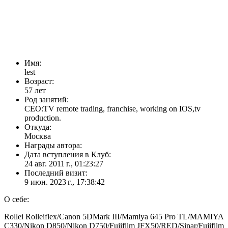
Имя:
lest
Возраст:
57 лет
Род занятий:
CEO:TV remote trading, franchise, working on IOS,tv
production.
Откуда:
Москва
Награды автора:
Дата вступления в Клуб:
24 авг. 2011 г., 01:23:27
Последний визит:
9 июн. 2023 г., 17:38:42
О себе:
Rollei Rolleiflex/Canon 5DMark III/Mamiya 645 Pro TL/MAMIYA
C330/Nikon D850/Nikon D750/Fujifilm JFX50/RED/Sinar/Fujifilm