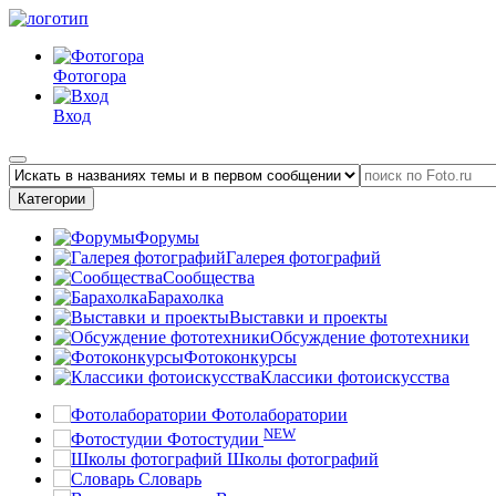
Фотогора
Вход
Категории
Форумы
Галерея фотографий
Сообщества
Барахолка
Выставки и проекты
Обсуждение фототехники
Фотоконкурсы
Классики фотоискусства
Фотолаборатории
NEW
Фотостудии
Школы фотографий
Словарь