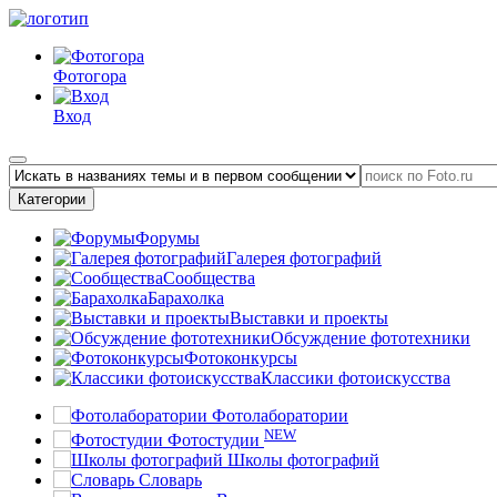
Фотогора
Вход
Категории
Форумы
Галерея фотографий
Сообщества
Барахолка
Выставки и проекты
Обсуждение фототехники
Фотоконкурсы
Классики фотоискусства
Фотолаборатории
NEW
Фотостудии
Школы фотографий
Словарь