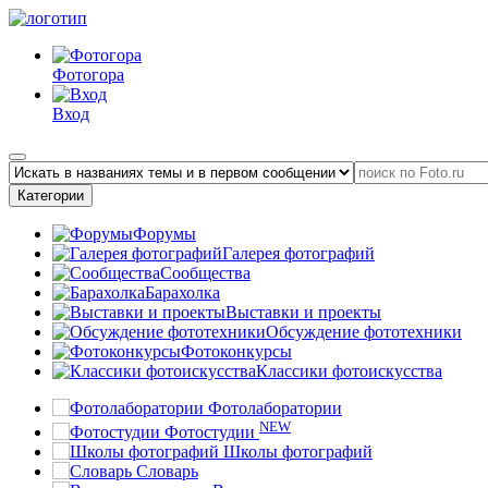
Фотогора
Вход
Категории
Форумы
Галерея фотографий
Сообщества
Барахолка
Выставки и проекты
Обсуждение фототехники
Фотоконкурсы
Классики фотоискусства
Фотолаборатории
NEW
Фотостудии
Школы фотографий
Словарь