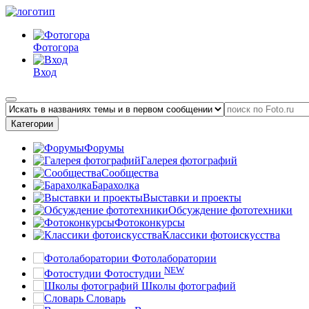
Фотогора
Вход
Категории
Форумы
Галерея фотографий
Сообщества
Барахолка
Выставки и проекты
Обсуждение фототехники
Фотоконкурсы
Классики фотоискусства
Фотолаборатории
NEW
Фотостудии
Школы фотографий
Словарь