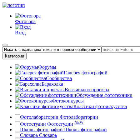
Фотогора
Вход
Категории
Форумы
Галерея фотографий
Сообщества
Барахолка
Выставки и проекты
Обсуждение фототехники
Фотоконкурсы
Классики фотоискусства
Фотолаборатории
NEW
Фотостудии
Школы фотографий
Словарь