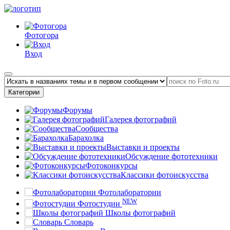
Фотогора
Вход
Категории
Форумы
Галерея фотографий
Сообщества
Барахолка
Выставки и проекты
Обсуждение фототехники
Фотоконкурсы
Классики фотоискусства
Фотолаборатории
NEW
Фотостудии
Школы фотографий
Словарь