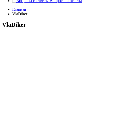
Вопросы и ответы
Главная
VlaDiker
VlaDiker