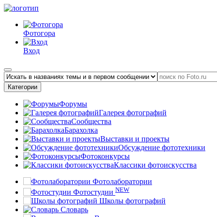
Фотогора
Вход
Категории
Форумы
Галерея фотографий
Сообщества
Барахолка
Выставки и проекты
Обсуждение фототехники
Фотоконкурсы
Классики фотоискусства
Фотолаборатории
NEW
Фотостудии
Школы фотографий
Словарь