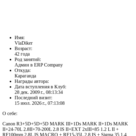
Имя:
VlaDiker
Возраст:
42 года
Род занятий:
Админ в ERP Company
Откуда:
Караганда
Награды автора:
Дата вступления в Клуб:
28 дек. 2009 г., 08:13:34
Последний визит:
15 июл. 2026 г., 07:13:08
О себе:
Canon R3+5D+5D+5D MARK III+1Ds MARK II+1Ds MARK
II+24-70L 2.8II+70-200L 2.8 IS II+EXT 2xIII+85 1.2 L II +
RF100mm 2.8L IS MACRO + RF15-35L 2.8 IS + Sigma 35 1.4